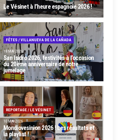
Le Vésinet à l’heure espagnole 2026 !
FÊTES
/
VILLANUEVA DE LA CAÑADA
18 MAI 2026
San Isidro 2026, festivités à l’occasion
du 20ème anniversaire de notre
jumelage
REPORTAGE
/
LE VÉSINET
10 MAI 2026
Mondiovesinion 2026 ! Les résultats et
la playlist !