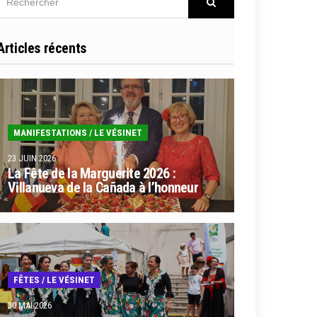
Rechercher
Articles récents
MANIFESTATIONS
/
LE VÉSINET
23 JUIN 2026
La Fête de la Marguerite 2026 :
Villanueva de la Cañada à l’honneur
FÊTES
/
LE VÉSINET
30 MAI 2026