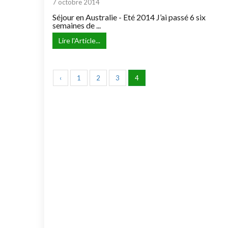
7 octobre 2014
Séjour en Australie - Eté 2014 J’ai passé 6 six
semaines de ...
Lire l'Article...
‹
1
2
3
4