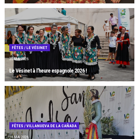
FÊTES
/
LE VÉSINET
30 MAI 2026
Le Vésinet à l’heure espagnole 2026 !
FÊTES
/
VILLANUEVA DE LA CAÑADA
18 MAI 2026