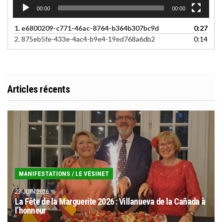
00:00
00:00
1.
e6800209-c771-46ac-8764-b364b307bc9d
0:27
2.
875eb5fe-433e-4ac4-b9e4-19ed768a6db2
0:14
Articles récents
MANIFESTATIONS
/
LE VÉSINET
23 JUIN 2026
La Fête de la Marguerite 2026 : Villanueva de la Cañada à
l’honneur