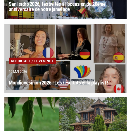
San Isidro 2026, festivités à l’occasion du 20ème
anniversaire de notre jumelage
REPORTAGE
/
LE VÉSINET
10 MAI 2026
Mondiovesinion 2026 ! Les résultats et la playlist !