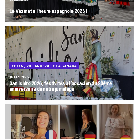
Le Vésinet à l’heure espagnole 2026 !
FÊTES
/
VILLANUEVA DE LA CAÑADA
18 MAI 2026
San Isidro 2026, festivités à l’occasion du 20ème
anniversaire de notre jumelage