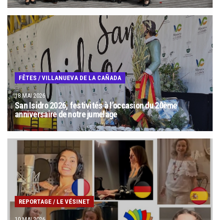
FÊTES
/
VILLANUEVA DE LA CAÑADA
18 MAI 2026
San Isidro 2026, festivités à l’occasion du 20ème
anniversaire de notre jumelage
REPORTAGE
/
LE VÉSINET
10 MAI 2026