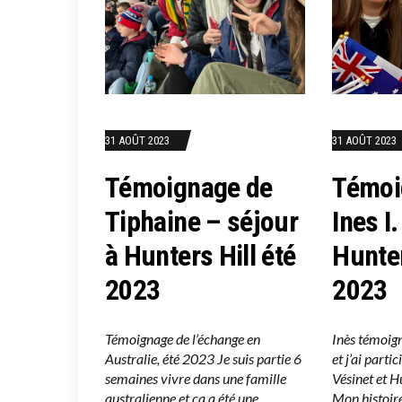
31 AOÛT 2023
31 AOÛT 2023
Témoignage de
Témoi
Tiphaine – séjour
Ines I
à Hunters Hill été
Hunter
2023
2023
Témoignage de l’échange en
Inès témoigne
Australie, été 2023 Je suis partie 6
et j’ai parti
semaines vivre dans une famille
Vésinet et H
australienne et ça a été une
Mon histoire