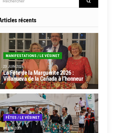
Rechercher
Articles récents
MANIFESTATIONS
/
LE VÉSINET
23 JUIN 2026
La Fête de la Marguerite 2026 :
Villanueva de la Cañada à l’honneur
FÊTES
/
LE VÉSINET
30 MAI 2026