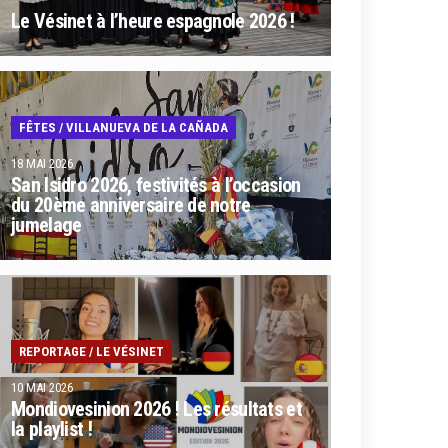
Le Vésinet à l’heure espagnole 2026 !
FÊTES
/
VILLANUEVA DE LA CAÑADA
18 MAI 2026
San Isidro 2026, festivités à l’occasion
du 20ème anniversaire de notre
jumelage
REPORTAGE
/
LE VÉSINET
10 MAI 2026
Mondiovesinion 2026 ! Les résultats et
la playlist !