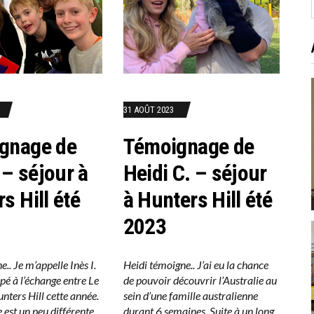
:
31 AOÛT 2023
gnage de
Témoignage de
. – séjour à
Heidi C. – séjour
s Hill été
à Hunters Hill été
2023
.. Je m’appelle Inès I.
Heidi témoigne.. J’ai eu la chance
cipé à l’échange entre Le
de pouvoir découvrir l’Australie au
unters Hill cette année.
sein d’une famille australienne
 est un peu différente
durant 6 semaines. Suite à un long