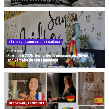
FÊTES
/
VILLANUEVA DE LA CAÑADA
18 MAI 2026
San Isidro 2026, festivités à l’occasion du 20ème
anniversaire de notre jumelage
REPORTAGE
/
LE VÉSINET