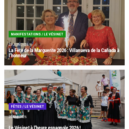
MANIFESTATIONS
/
LE VÉSINET
23 JUIN 2026
La Fête de la Marguerite 2026 : Villanueva de la Cañada à
l’honneur
FÊTES
/
LE VÉSINET
30 MAI 2026
Le Vésinet à l’heure espagnole 2026 !