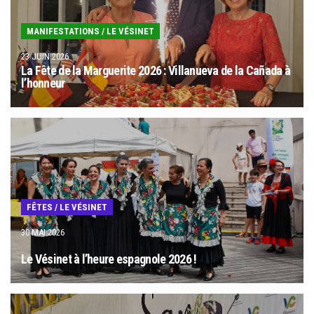
MANIFESTATIONS
/
LE VÉSINET
23 JUIN 2026
La Fête de la Marguerite 2026 : Villanueva de la Cañada à
l’honneur
FÊTES
/
LE VÉSINET
30 MAI 2026
Le Vésinet à l’heure espagnole 2026 !