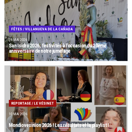
FÊTES
/
VILLANUEVA DE LA CAÑADA
18 MAI 2026
San Isidro 2026, festivités à l’occasion du 20ème
anniversaire de notre jumelage
REPORTAGE
/
LE VÉSINET
10 MAI 2026
Mondiovesinion 2026 ! Les résultats et la playlist !