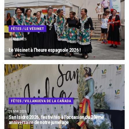
FÊTES
/
LE VÉSINET
30 MAI 2026
Le Vésinet à l’heure espagnole 2026 !
FÊTES
/
VILLANUEVA DE LA CAÑADA
18 MAI 2026
San Isidro 2026, festivités à l’occasion du 20ème
anniversaire de notre jumelage