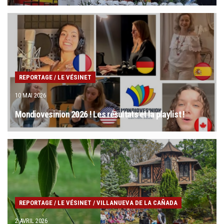
REPORTAGE
/
LE VÉSINET
10 MAI 2026
Mondiovesinion 2026 ! Les résultats et la playlist !
REPORTAGE
/
LE VÉSINET
/
VILLANUEVA DE LA CAÑADA
2 AVRIL 2026