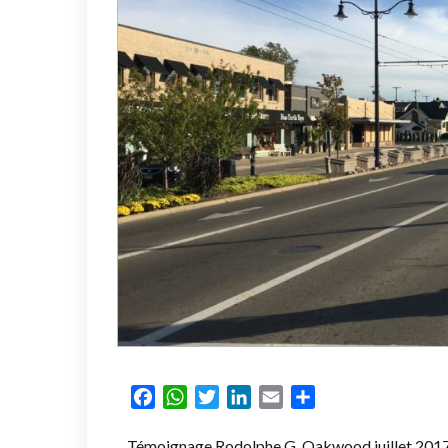
Facebook
WhatsApp
Twitter
LinkedIn
Email
Partager
Témoignage Rodolphe G. Oakwood juillet 201