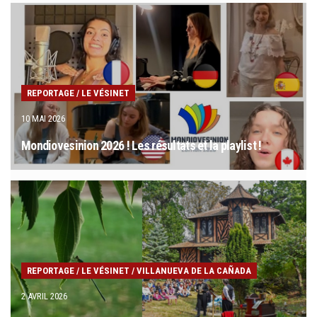
REPORTAGE
/
LE VÉSINET
10 MAI 2026
Mondiovesinion 2026 ! Les résultats et la playlist !
REPORTAGE
/
LE VÉSINET
/
VILLANUEVA DE LA CAÑADA
2 AVRIL 2026