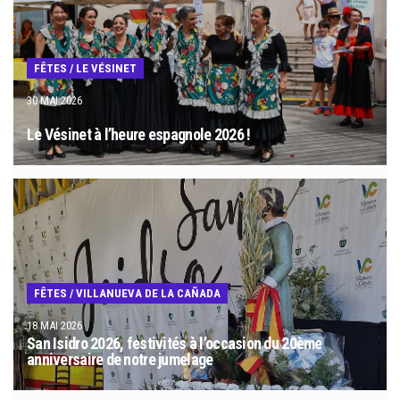
FÊTES
/
LE VÉSINET
30 MAI 2026
Le Vésinet à l’heure espagnole 2026 !
FÊTES
/
VILLANUEVA DE LA CAÑADA
18 MAI 2026
San Isidro 2026, festivités à l’occasion du 20ème
anniversaire de notre jumelage