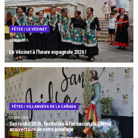
FÊTES
/
LE VÉSINET
30 MAI 2026
Le Vésinet à l’heure espagnole 2026 !
FÊTES
/
VILLANUEVA DE LA CAÑADA
18 MAI 2026
San Isidro 2026, festivités à l’occasion du 20ème
anniversaire de notre jumelage