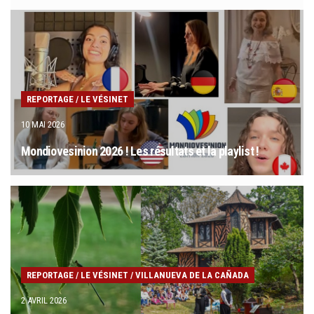
s
REPORTAGE
/
LE VÉSINET
10 MAI 2026
Mondiovesinion 2026 ! Les résultats et la playlist !
REPORTAGE
/
LE VÉSINET
/
VILLANUEVA DE LA CAÑADA
2 AVRIL 2026