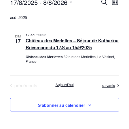
Évènements
17/8/2025
 - 
8/8/2026
R
N
Recherche
Liste
a
SÉLECTIONNEZ
e
août 2025
UNE
v
c
DATE.
i
h
17 août 2025
DIM
g
17
Château des Merlettes – Séjour de Katharina
e
Briesmann du 17/8 au 15/9/2025
a
r
Château des Merlettes
82 rue des Merlettes, Le Vésinet,
t
France
c
i
o
h
Évènements
précédents
Aujourd’hui
Évènements
suivants
n
e
d
e
S’abonner au calendrier
e
t
v
n
u