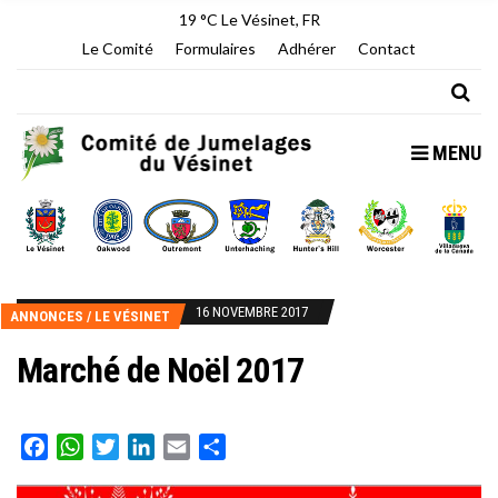
19 °C
Le Vésinet, FR
Le Comité
Formulaires
Adhérer
Contact
MENU
16 NOVEMBRE 2017
ANNONCES
/
LE VÉSINET
Marché de Noël 2017
Facebook
WhatsApp
Twitter
LinkedIn
Email
Partager