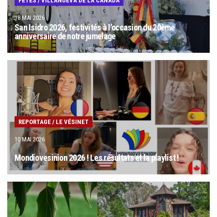
FÊTES
/
VILLANUEVA DE LA CAÑADA
18 MAI 2026
San Isidro 2026, festivités à l’occasion du 20ème
anniversaire de notre jumelage
REPORTAGE
/
LE VÉSINET
10 MAI 2026
Mondiovesinion 2026 ! Les résultats et la playlist !