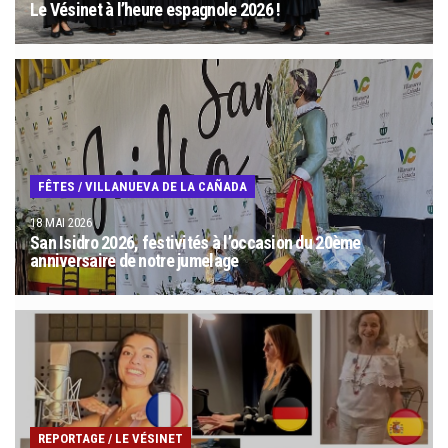
Le Vésinet à l’heure espagnole 2026 !
FÊTES
/
VILLANUEVA DE LA CAÑADA
18 MAI 2026
San Isidro 2026, festivités à l’occasion du 20ème
anniversaire de notre jumelage
REPORTAGE
/
LE VÉSINET