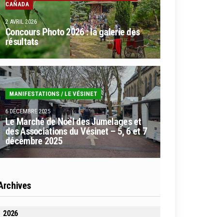
CAÑADA
2 AVRIL 2026
Concours Photo 2026 : la galerie des
résultats
MANIFESTATIONS
/
LE VÉSINET
6 DÉCEMBRE 2025
Le Marché de Noël des Jumelages et
des Associations du Vésinet – 5, 6 et 7
décembre 2025
Archives
2026