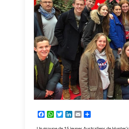
Facebook
WhatsApp
Twitter
LinkedIn
Email
Partager
Un groupe de 15 jeunes Australiens de Hunter’s 