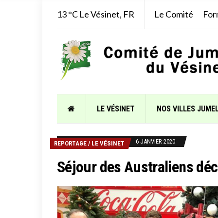
13 °C
Le Vésinet, FR
Le Comité
For
LE VÉSINET
NOS VILLES JUME
6 JANVIER 2020
REPORTAGE
/
LE VÉSINET
Séjour des Australiens dé