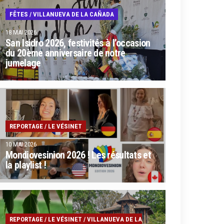
FÊTES
/
VILLANUEVA DE LA CAÑADA
18 MAI 2026
San Isidro 2026, festivités à l’occasion
du 20ème anniversaire de notre
jumelage
REPORTAGE
/
LE VÉSINET
10 MAI 2026
Mondiovesinion 2026 ! Les résultats et
la playlist !
REPORTAGE
/
LE VÉSINET
/
VILLANUEVA DE LA