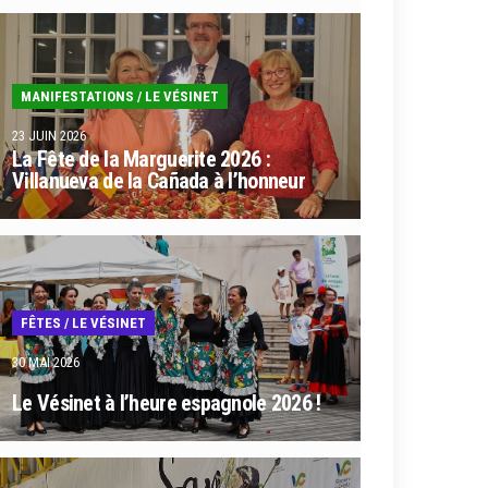
MANIFESTATIONS
/
LE VÉSINET
23 JUIN 2026
La Fête de la Marguerite 2026 :
Villanueva de la Cañada à l’honneur
FÊTES
/
LE VÉSINET
30 MAI 2026
Le Vésinet à l’heure espagnole 2026 !