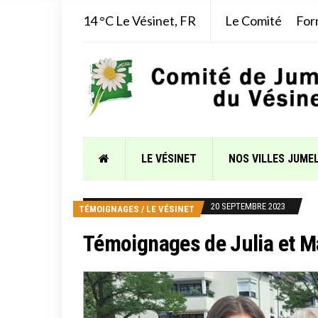
14 °C
Le Vésinet, FR
Le Comité
For
LE VÉSINET
NOS VILLES JUME
20 SEPTEMBRE 2023
TÉMOIGNAGES
/
LE VÉSINET
Témoignages de Julia et M