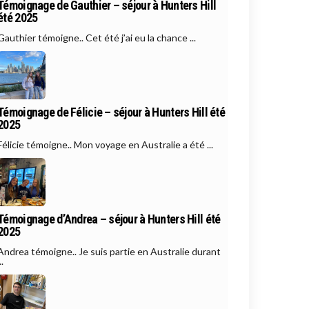
Témoignage de Gauthier – séjour à Hunters Hill
été 2025
Gauthier témoigne.. Cet été j’ai eu la chance ...
Témoignage de Félicie – séjour à Hunters Hill été
2025
Félicie témoigne.. Mon voyage en Australie a été ...
Témoignage d’Andrea – séjour à Hunters Hill été
2025
Andrea témoigne.. Je suis partie en Australie durant
..