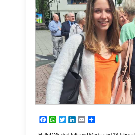
Facebook
WhatsApp
Twitter
LinkedIn
Email
Partager
Hallo! Wir sind Julia und Maria, sind 18 Jahre 