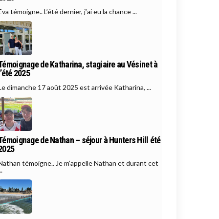
Eva témoigne.. L’été dernier, j’ai eu la chance ...
Témoignage de Katharina, stagiaire au Vésinet à
l’été 2025
Le dimanche 17 août 2025 est arrivée Katharina, ...
Témoignage de Nathan – séjour à Hunters Hill été
2025
Nathan témoigne.. Je m’appelle Nathan et durant cet
..