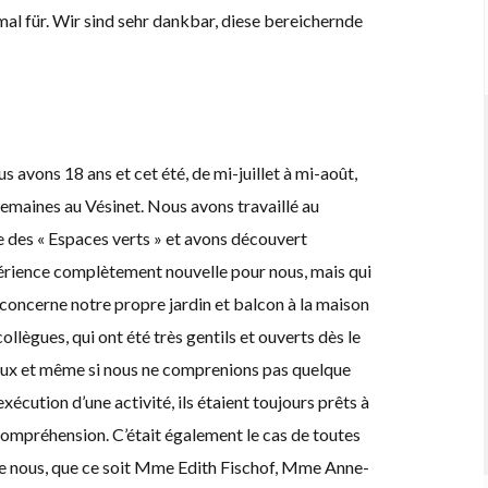
l für. Wir sind sehr dankbar, diese bereichernde
 avons 18 ans et cet été, de mi-juillet à mi-août,
emaines au Vésinet. Nous avons travaillé au
 des « Espaces verts » et avons découvert
périence complètement nouvelle pour nous, mais qui
concerne notre propre jardin et balcon à la maison
ollègues, qui ont été très gentils et ouverts dès le
 eux et même si nous ne comprenions pas quelque
exécution d’une activité, ils étaient toujours prêts à
compréhension. C’était également le cas de toutes
de nous, que ce soit Mme Edith Fischof, Mme Anne-