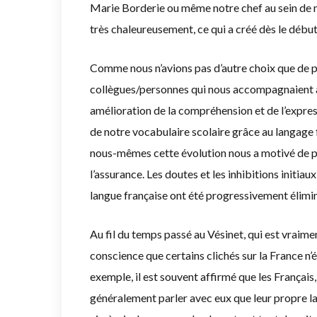
Marie Borderie ou même notre chef au sein de no
très chaleureusement, ce qui a créé dès le déb
Comme nous n’avions pas d’autre choix que de p
collègues/personnes qui nous accompagnaient a
amélioration de la compréhension et de l’express
de notre vocabulaire scolaire grâce au langage f
nous-mêmes cette évolution nous a motivé de p
l’assurance. Les doutes et les inhibitions initi
langue française ont été progressivement élimi
Au fil du temps passé au Vésinet, qui est vraime
conscience que certains clichés sur la France n
exemple, il est souvent affirmé que les Françai
généralement parler avec eux que leur propre lan