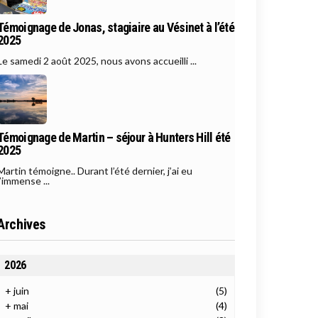
Témoignage de Jonas, stagiaire au Vésinet à l’été
2025
Le samedi 2 août 2025, nous avons accueilli ...
Témoignage de Martin – séjour à Hunters Hill été
2025
Martin témoigne.. Durant l’été dernier, j’ai eu
l’immense ...
Archives
2026
+
juin
(5)
+
mai
(4)