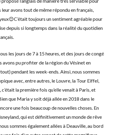
te proposé l’anglais de manière très serviable pour
s leur avons tout de même répondu en français,
yeux😊C’était toujours un sentiment agréable pour
ise depuis si longtemps dans la réalité du quotidien
ançais.
tous les jours de 7 à 15 heures, et des jours de congé
 avons pu profiter de la région du Vésinet en
urtout) pendant les week-ends. Ainsi, nous sommes
pique avec, entre autres, le Louvre, la Tour Eiffel,
’était la première fois qu’elle venait à Paris, et
. Bien que Maria y soit déjà allée en 2018 dans le
r encore une fois beaucoup de nouvelles choses. En
isneyland, qui est définitivement un monde de rêve
, nous sommes également allées à Deauville, au bord
re une fois d’un autre aspect de cette magnifique