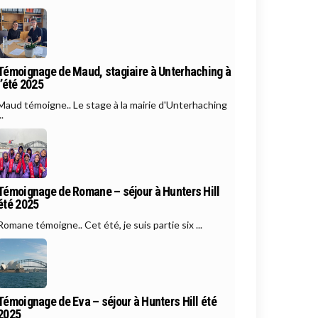
Témoignage de Maud, stagiaire à Unterhaching à
l’été 2025
Maud témoigne.. Le stage à la mairie d'Unterhaching
..
Témoignage de Romane – séjour à Hunters Hill
été 2025
Romane témoigne.. Cet été, je suis partie six ...
Témoignage de Eva – séjour à Hunters Hill été
2025