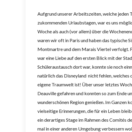
Aufgrund unserer Arbeitszeiten, welche jeden T
zukommenden Urlaubstagen, war es uns möglich,
Woche als auch (vor allem) über die Wochenend
waren wir oft in Paris und haben das typische Si
Montmartre und dem Marais Viertel verfolgt. Für
war eine Liebe auf den ersten Blick mit der St
Schüleraustausch dort war, konnte sie noch ein
natürlich das Disneyland nicht fehlen, welches d
eigene Traumwelt ist! Über unser letztes Woc
Deauville gefahren und konnten so zum Ende uns
wunderschönen Region genießen. Im Ganzen ko
vielseitige Erinnerungen, die für ein Leben bl
ein derartiges Stage im Rahmen des Comités de 
mal in einer anderen Umgebung verbessern wolle