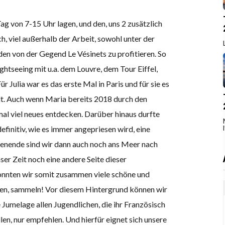
ag von 7-15 Uhr lagen, und den, uns 2 zusätzlich
 viel außerhalb der Arbeit, sowohl unter der
en von der Gegend Le Vésinets zu profitieren. So
ghtseeing mit u.a. dem Louvre, dem Tour Eiffel,
 Julia war es das erste Mal in Paris und für sie es
adt. Auch wenn Maria bereits 2018 durch den
mal viel neues entdecken. Darüber hinaus durfte
efinitiv, wie es immer angepriesen wird, eine
henende sind wir dann auch noch ans Meer nach
er Zeit noch eine andere Seite dieser
nnten wir somit zusammen viele schöne und
eiben, sammeln! Vor diesem Hintergrund können wir
Jumelage allen Jugendlichen, die ihr Französisch
n, nur empfehlen. Und hierfür eignet sich unsere