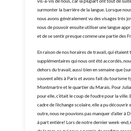
vis-à-vis de nous, car la plupart ont tout de sui
surmonter la barrière de la langue. Lorsque nou
nous avons généralement vu des visages très jo
nous de pouvoir ensuite utiliser une langue appr
et de se sentir presque comme une partie des Fr
En raison de nos horaires de travail, qui étaient 
supplémentaires qui nous ont été accordés, nous
dehors du travail, aussi bien en semaine que (s
souvent allés à Paris et avons fait du tourisme ty
Montmartre et le quartier du Marais. Pour Julia, c
pour elle, c’était le coup de foudre pour la ville
cadre de l’échange scolaire, elle a pu découvri
outre, nous ne pouvions pas manquer d’aller à D
à part entière! Lors de notre dernier week-end
de la mer, ce qui nous a permis de profiter enco