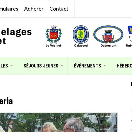
mulaires
Adhérer
Contact
LLES
SÉJOURS JEUNES
ÉVÈNEMENTS
HÉBER
aria
: