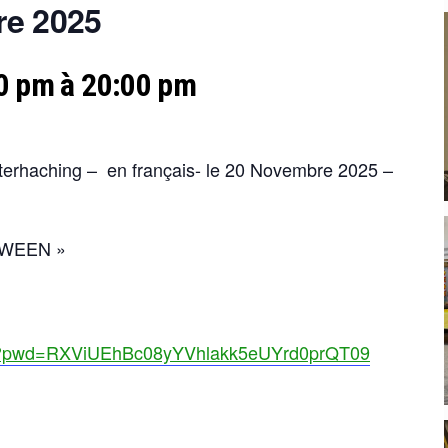
re 2025
0 pm à 20:00 pm
terhaching – en français- le 20 Novembre 2025 –
LOWEEN »
913?pwd=RXViUEhBc08yYVhlakk5eUYrd0prQT09