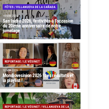
FÊTES
/
VILLANUEVA DE LA CAÑADA
18 MAI 2026
San Isidro 2026, festivités à l’occasion
du 20ème anniversaire de notre
jumelage
REPORTAGE
/
LE VÉSINET
10 MAI 2026
Mondiovesinion 2026 ! Les résultats et
la playlist !
REPORTAGE
/
LE VÉSINET
/
VILLANUEVA DE LA