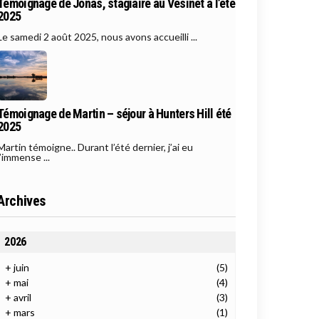
Témoignage de Jonas, stagiaire au Vésinet à l’été
2025
Le samedi 2 août 2025, nous avons accueilli ...
Témoignage de Martin – séjour à Hunters Hill été
2025
Martin témoigne.. Durant l’été dernier, j’ai eu
l’immense ...
Archives
2026
+
juin
(5)
+
mai
(4)
+
avril
(3)
+
mars
(1)