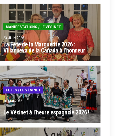
MANIFESTATIONS
/
LE VÉSINET
23 JUIN 2026
La Fête de la Marguerite 2026 :
Villanueva de la Cañada à l’honneur
FÊTES
/
LE VÉSINET
30 MAI 2026
Le Vésinet à l’heure espagnole 2026 !