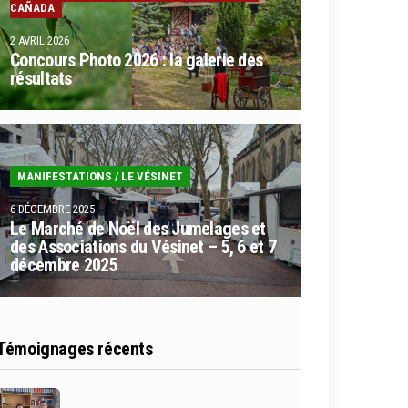
CAÑADA
2 AVRIL 2026
Concours Photo 2026 : la galerie des
résultats
MANIFESTATIONS
/
LE VÉSINET
6 DÉCEMBRE 2025
Le Marché de Noël des Jumelages et
des Associations du Vésinet – 5, 6 et 7
décembre 2025
Témoignages récents