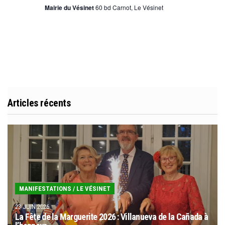
v
Mairie du Vésinet
60 bd Carnot, Le Vésinet
n
u
a
e
v
s
É
i
v
g
è
Articles récents
a
n
t
e
i
m
o
e
n
n
MANIFESTATIONS
/
LE VÉSINET
t
d
23 JUIN 2026
La Fête de la Marguerite 2026 : Villanueva de la Cañada à
e