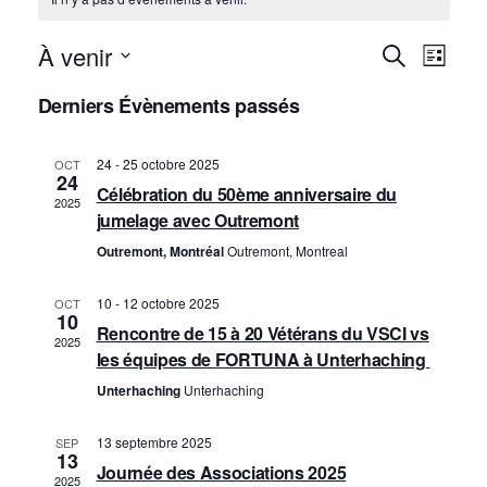
À venir
R
N
Recherche
Liste
a
SÉLECTIONNEZ
e
Derniers Évènements passés
UNE
v
c
DATE.
i
24
-
25 octobre 2025
OCT
h
24
Célébration du 50ème anniversaire du
g
2025
e
jumelage avec Outremont
a
Outremont, Montréal
Outremont, Montreal
r
t
c
i
10
-
12 octobre 2025
OCT
10
Rencontre de 15 à 20 Vétérans du VSCI vs
o
h
2025
les équipes de FORTUNA à Unterhaching
n
e
Unterhaching
Unterhaching
d
e
13 septembre 2025
SEP
e
13
t
Journée des Associations 2025
2025