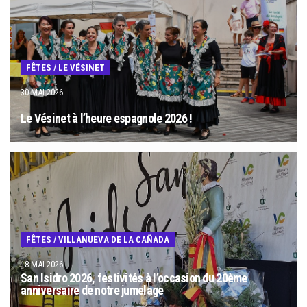
FÊTES
/
LE VÉSINET
30 MAI 2026
Le Vésinet à l’heure espagnole 2026 !
FÊTES
/
VILLANUEVA DE LA CAÑADA
18 MAI 2026
San Isidro 2026, festivités à l’occasion du 20ème
anniversaire de notre jumelage