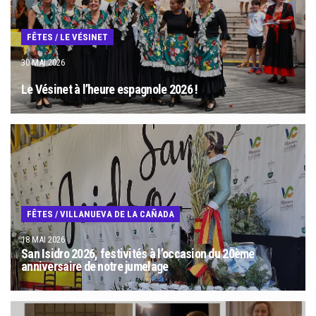
FÊTES
/
LE VÉSINET
30 MAI 2026
Le Vésinet à l’heure espagnole 2026 !
FÊTES
/
VILLANUEVA DE LA CAÑADA
18 MAI 2026
San Isidro 2026, festivités à l’occasion du 20ème
anniversaire de notre jumelage