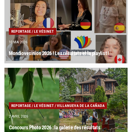
REPORTAGE
/
LE VÉSINET
10 MAI 2026
Mondiovesinion 2026 ! Les résultats et la playlist !
REPORTAGE
/
LE VÉSINET
/
VILLANUEVA DE LA CAÑADA
2 AVRIL 2026
Concours Photo 2026 : la galerie des résultats