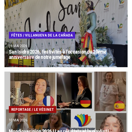
FÊTES
/
VILLANUEVA DE LA CAÑADA
18 MAI 2026
San Isidro 2026, festivités à l’occasion du 20ème
anniversaire de notre jumelage
REPORTAGE
/
LE VÉSINET
10 MAI 2026
Mondiovesinion 2026 ! Les résultats et la playlist !