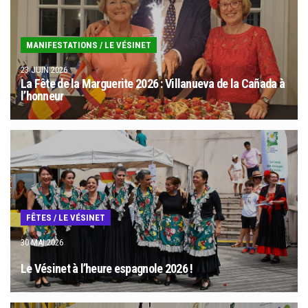
MANIFESTATIONS
/
LE VÉSINET
23 JUIN 2026
La Fête de la Marguerite 2026 : Villanueva de la Cañada à
l’honneur
FÊTES
/
LE VÉSINET
30 MAI 2026
Le Vésinet à l’heure espagnole 2026 !