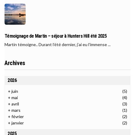
Témoignage de Martin – séjour à Hunters Hill été 2025
Martin témoigne.. Durant l’été dernier, j’ai eu l’immense ...
Archives
2026
+
juin
(5)
+
mai
(4)
+
avril
(3)
+
mars
(1)
+
février
(2)
+
janvier
(2)
2025