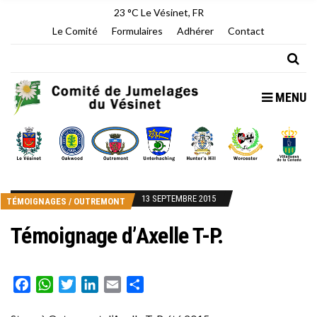
23 °C
Le Vésinet, FR
Le Comité
Formulaires
Adhérer
Contact
MENU
13 SEPTEMBRE 2015
TÉMOIGNAGES
/
OUTREMONT
Témoignage d’Axelle T-P.
Facebook
WhatsApp
Twitter
LinkedIn
Email
Partager