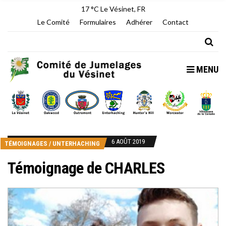
17 °C
Le Vésinet, FR
Le Comité
Formulaires
Adhérer
Contact
MENU
6 AOÛT 2019
TÉMOIGNAGES
/
UNTERHACHING
Témoignage de CHARLES