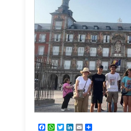
Facebook
WhatsApp
Twitter
LinkedIn
Email
Partager