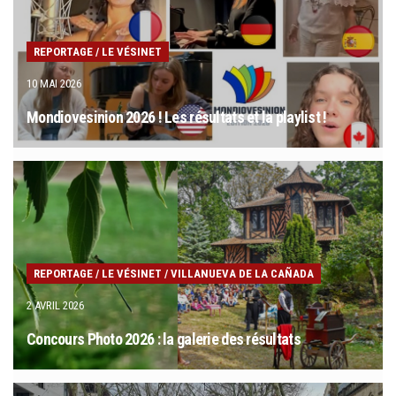
s
REPORTAGE
/
LE VÉSINET
10 MAI 2026
Mondiovesinion 2026 ! Les résultats et la playlist !
REPORTAGE
/
LE VÉSINET
/
VILLANUEVA DE LA CAÑADA
2 AVRIL 2026
Concours Photo 2026 : la galerie des résultats