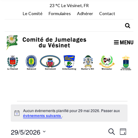
23 °C
Le Vésinet, FR
Le Comité
Formulaires
Adhérer
Contact
MENU
Évènements
Aucun évènements planifié pour 29 mai 2026. Passer aux
Notice
for
évènements suivants
.
29
29/5/2026
R
N
Recherche
Jour