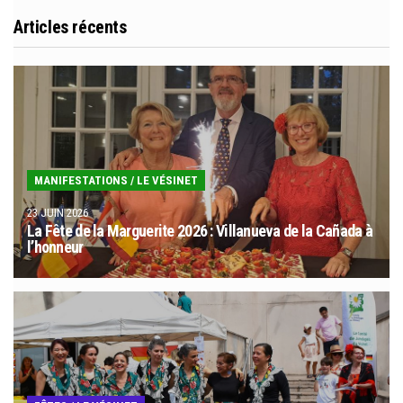
v
s
Articles récents
É
i
v
g
è
a
n
t
e
MANIFESTATIONS
/
LE VÉSINET
i
m
23 JUIN 2026
o
e
La Fête de la Marguerite 2026 : Villanueva de la Cañada à
l’honneur
n
n
t
d
e
v
u