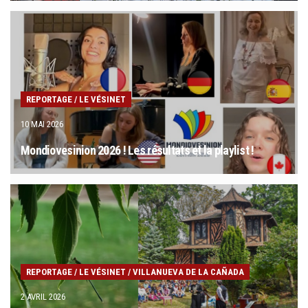
REPORTAGE
/
LE VÉSINET
10 MAI 2026
Mondiovesinion 2026 ! Les résultats et la playlist !
REPORTAGE
/
LE VÉSINET
/
VILLANUEVA DE LA CAÑADA
2 AVRIL 2026