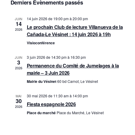
e
Derniers Évènements passés
UNE
v
c
DATE.
i
14 juin 2026
de
19:00 pm à 20:00 pm
JUIN
h
14
Le prochain Club de lecture Villanueva de la
g
2026
e
Cañada-Le Vésinet : 14 juin 2026 à 19h
a
Visioconférence
r
t
c
i
3 juin 2026
de
14:30 pm à 16:30 pm
JUIN
3
Permanence du Comité de Jumelages à la
o
h
2026
mairie – 3 Juin 2026
n
e
Mairie du Vésinet
60 bd Carnot, Le Vésinet
d
e
30 mai 2026
de
11:30 am à 14:00 pm
MAI
e
30
t
Fiesta espagnole 2026
v
2026
Place du marché
Place du Marché, Le Vésinet
n
u
a
e