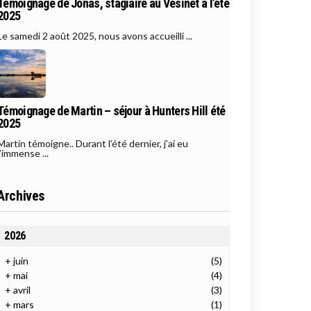
Témoignage de Jonas, stagiaire au Vésinet à l’été
2025
Le samedi 2 août 2025, nous avons accueilli ...
Témoignage de Martin – séjour à Hunters Hill été
2025
Martin témoigne.. Durant l’été dernier, j’ai eu
l’immense ...
Archives
2026
+
juin
(5)
+
mai
(4)
+
avril
(3)
+
mars
(1)