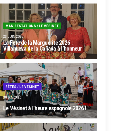
MANIFESTATIONS
/
LE VÉSINET
23 JUIN 2026
La Fête de la Marguerite 2026 :
Villanueva de la Cañada à l’honneur
FÊTES
/
LE VÉSINET
30 MAI 2026
Le Vésinet à l’heure espagnole 2026 !