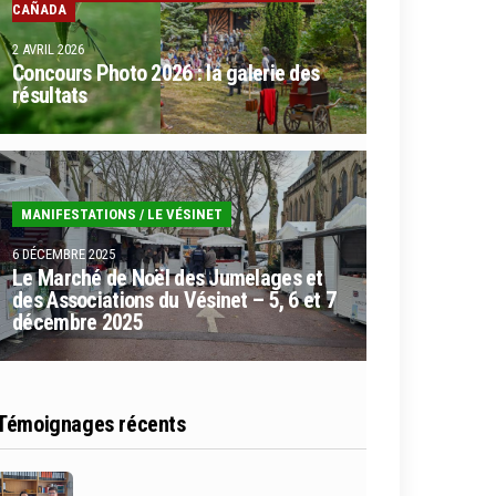
CAÑADA
2 AVRIL 2026
Concours Photo 2026 : la galerie des
résultats
MANIFESTATIONS
/
LE VÉSINET
6 DÉCEMBRE 2025
Le Marché de Noël des Jumelages et
des Associations du Vésinet – 5, 6 et 7
décembre 2025
Témoignages récents