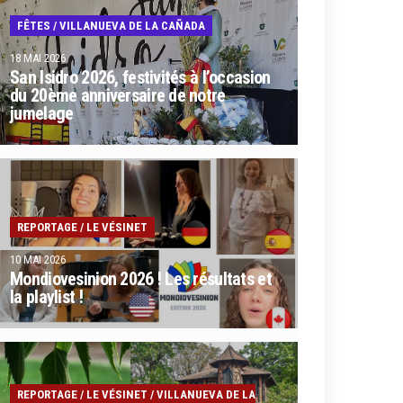
FÊTES
/
VILLANUEVA DE LA CAÑADA
18 MAI 2026
San Isidro 2026, festivités à l’occasion
du 20ème anniversaire de notre
jumelage
REPORTAGE
/
LE VÉSINET
10 MAI 2026
Mondiovesinion 2026 ! Les résultats et
la playlist !
REPORTAGE
/
LE VÉSINET
/
VILLANUEVA DE LA