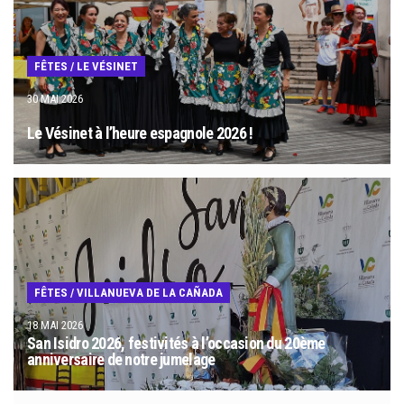
FÊTES
/
LE VÉSINET
30 MAI 2026
Le Vésinet à l’heure espagnole 2026 !
FÊTES
/
VILLANUEVA DE LA CAÑADA
18 MAI 2026
San Isidro 2026, festivités à l’occasion du 20ème
anniversaire de notre jumelage