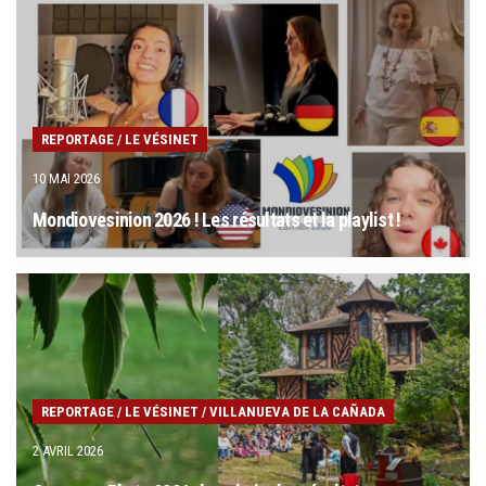
REPORTAGE
/
LE VÉSINET
10 MAI 2026
Mondiovesinion 2026 ! Les résultats et la playlist !
REPORTAGE
/
LE VÉSINET
/
VILLANUEVA DE LA CAÑADA
2 AVRIL 2026